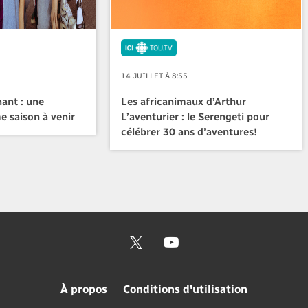
14 JUILLET À 8:55
ant : une
Les africanimaux d’Arthur
e saison à venir
L’aventurier : le Serengeti pour
célébrer 30 ans d’aventures!
À propos
Conditions d'utilisation