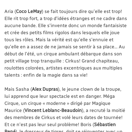
Aria (
Coco LeMay
) se fait toujours dire qu’elle est trop!
Elle rit trop fort, a trop d'idées étranges et ne cadre dans
aucune bande. Elle s'invente donc un monde fantaisiste
et crée des petits films rigolos dans lesquels elle joue
tous les rôles. Mais la vérité est qu'elle s'ennuie et
qu'elle en a assez de ne jamais se sentir à sa place… Au
début de l’été, un cirque ambulant débarque dans son
petit village trop tranquille : Cirkus! Grand chapiteau,
roulottes colorées, artistes excentriques aux multiples
talents : enfin de la magie dans sa vie!
Mais Sasha (
Alex Dupras
), le jeune clown de la troupe,
lui apprend que leur spectacle est en danger. Méga
Cirque, un cirque « moderne » dirigé par Magique
Maurice (
Vincent Leblanc-Beaudoin
), a recruté la moitié
des membres de Cirkus et volé leurs dates de tournée!
Et ce n’est pas leur seul problème! Boris (
Sébastien
René
), le dresseur de tigres, doit se réinventer avec un