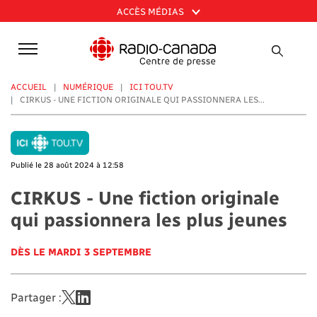
Aller
ACCÈS MÉDIAS
au
contenu
principal
ACCUEIL
NUMÉRIQUE
ICI TOU.TV
CIRKUS - UNE FICTION ORIGINALE QUI PASSIONNERA LES...
Publié le 28 août 2024 à 12:58
CIRKUS - Une fiction originale
qui passionnera les plus jeunes
DÈS LE MARDI 3 SEPTEMBRE
Partager :