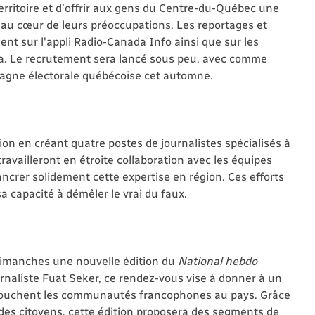
erritoire et d’offrir aux gens du Centre-du-Québec une
x au cœur de leurs préoccupations. Les reportages et
ent sur l'appli Radio-Canada Info ainsi que sur les
da. Le recrutement sera lancé sous peu, avec comme
mpagne électorale québécoise cet automne.
ion en créant quatre postes de journalistes spécialisés à
vailleront en étroite collaboration avec les équipes
ancrer solidement cette expertise en région. Ces efforts
a capacité à démêler le vrai du faux.
dimanches une nouvelle édition du
National hebdo
ournaliste Fuat Seker, ce rendez-vous vise à donner à un
i touchent les communautés francophones au pays. Grâce
et des citoyens, cette édition proposera des segments de