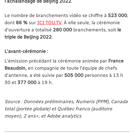
l’achalandage de Beijing 2022
.
Le nombre de branchements vidéo se chiffre à
523 000
,
dont
86 %
sur
ICI TOU.TV
. À elle seule, la cérémonie
d’ouverture a totalisé
280 000
branchements, soit
le
triple de Beijing 2022
.
L’avant-cérémonie :
L’émission précédant la cérémonie animée par
France
Beaudoin,
en compagnie de toute l’équipe de chefs
d’antenne, a été suivie par
505 000
personnes à 13 h
30 et
377 000
à 19 h.
Source : Données préliminaires, Numeris (PPM), Canada
total (portée globale) et Québec franco (auditoire
moyen), 2 ans+, et Adobe analytics