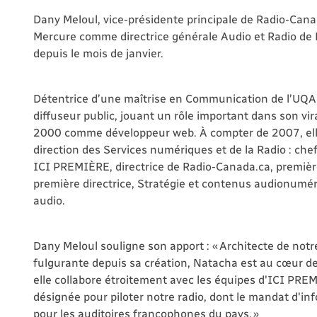
Dany Meloul, vice-présidente principale de Radio-Can
Mercure comme directrice générale Audio et Radio de R
depuis le mois de janvier.
Détentrice d’une maîtrise en Communication de l’UQA
diffuseur public, jouant un rôle important dans son vi
2000 comme développeur web. À compter de 2007, elle 
direction des Services numériques et de la Radio : ch
ICI PREMIÈRE, directrice de Radio-Canada.ca, première
première directrice, Stratégie et contenus audionuméri
audio.
Dany Meloul souligne son apport : « Architecte de not
fulgurante depuis sa création, Natacha est au cœur d
elle collabore étroitement avec les équipes d'ICI PRE
désignée pour piloter notre radio, dont le mandat d'inf
pour les auditoires francophones du pays. »