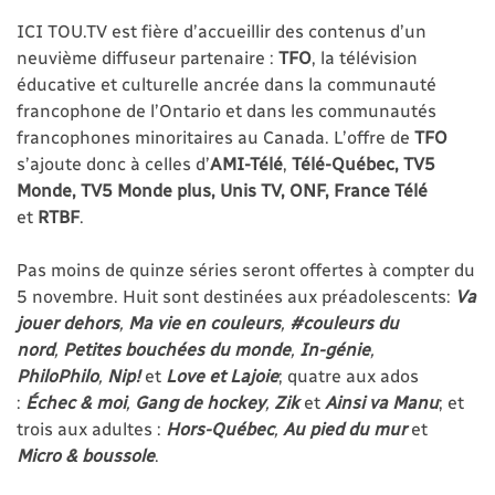
ICI TOU.TV est fière d’accueillir des contenus d’un
neuvième diffuseur partenaire :
TFO
, la télévision
éducative et culturelle ancrée dans la communauté
francophone de l’Ontario et dans les communautés
francophones minoritaires au Canada. L’offre de
TFO
s’ajoute donc à celles d’
AMI-Télé
,
Télé-Québec, TV5
Monde, TV5 Monde plus, Unis TV, ONF, France Télé
et
RTBF
.
Pas moins de quinze séries seront offertes à compter du
5 novembre. Huit sont destinées aux préadolescents:
Va
jouer dehors
,
Ma vie en couleurs
,
#couleurs du
nord
,
Petites bouchées du monde
,
In-génie
,
PhiloPhilo
,
Nip!
et
Love et Lajoie
; quatre aux ados
:
Échec & moi
,
Gang de hockey
,
Zik
et
Ainsi va Manu
; et
trois aux adultes :
Hors-Québec
,
Au pied du mur
et
Micro & boussole
.