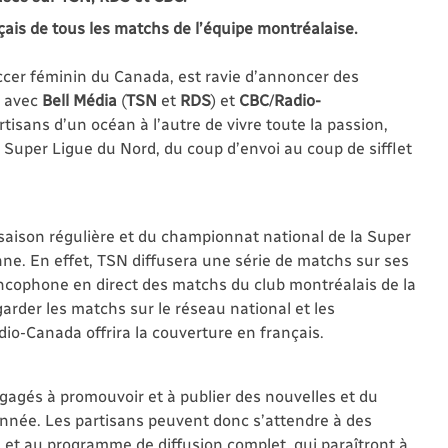
ais de tous les matchs de l’équipe montréalaise.
soccer féminin du Canada, est ravie d’annoncer des
 avec
Bell Média
(
TSN
et
RDS
) et
CBC
/
Radio-
tisans d’un océan à l’autre de vivre toute la passion,
 Super Ligue du Nord, du coup d’envoi au coup de sifflet
 saison régulière et du championnat national de la Super
nne. En effet, TSN diffusera une série de matchs sur ses
ncophone en direct des matchs du club montréalais de la
arder les matchs sur le réseau national et les
io-Canada offrira la couverture en français.
agés à promouvoir et à publier des nouvelles et du
année. Les partisans peuvent donc s’attendre à des
 et au programme de diffusion complet, qui paraîtront à