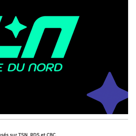
fusés sur TSN, RDS et CBC.