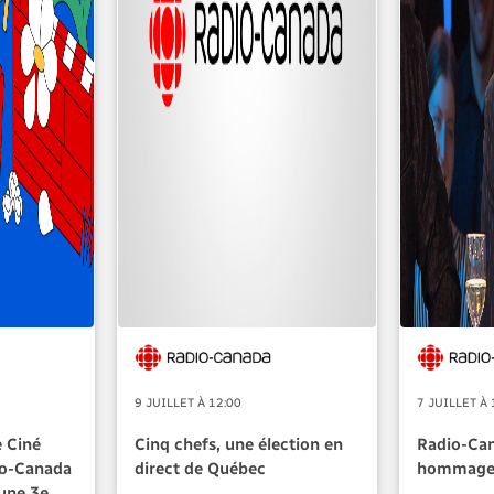
9 JUILLET À 12:00
7 JUILLET À 
e Ciné
Cinq chefs, une élection en
Radio-Ca
io-Canada
direct de Québec
hommage 
 une 3e